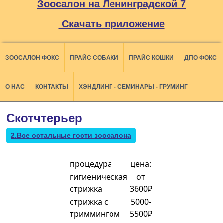
Зоосалон на Ленинградской 7
Скачать приложение
ЗООСАЛОН ФОКС
ПРАЙС СОБАКИ
ПРАЙС КОШКИ
ДПО ФОКС
О НАС
КОНТАКТЫ
ХЭНДЛИНГ - СЕМИНАРЫ - ГРУМИНГ
Скотчтерьер
2.Все остальные гости зоосалона
процедура
цена:
гигиеническая
от
стрижка
3600₽
стрижка с
5000-
триммингом
5500₽