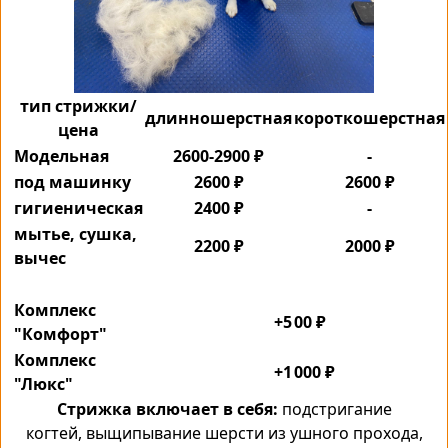
тип стрижки/
длинношерстная
короткошерстная
цена
Модельная
2600-2900 ₽
-
под машинку
2600 ₽
2600 ₽
гигиеническая
2400 ₽
-
мытье, сушка,
2200 ₽
2000 ₽
вычес
Комплекс
+5
00 ₽
"Комфорт"
Комплекс
+1
000 ₽
"Люкс"
Стрижка включает в себя:
подстригание
когтей, выщипывание шерсти из ушного прохода,