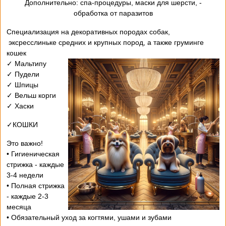
- Дополнительно: спа-процедуры, маски для шерсти,
обработка от паразитов
Специализация на декоративных породах собак,
эксресслиньке средних и крупных пород, а также груминге
кошек
✓ Мальтипу
✓ Пудели
✓ Шпицы
✓ Вельш корги
✓ Хаски
✓КОШКИ
Это важно!
• Гигиеническая
стрижка - каждые
3-4 недели
• Полная стрижка
- каждые 2-3
месяца
• Обязательный уход за когтями, ушами и зубами