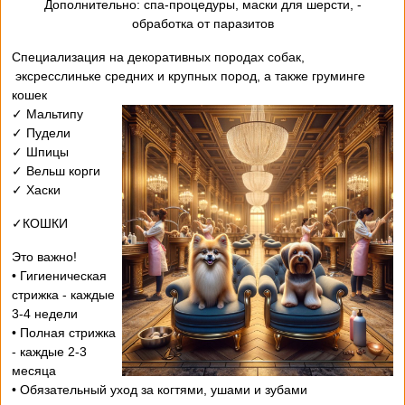
- Дополнительно: спа-процедуры, маски для шерсти,
обработка от паразитов
Специализация на декоративных породах собак,
эксресслиньке средних и крупных пород, а также груминге
кошек
✓ Мальтипу
✓ Пудели
✓ Шпицы
✓ Вельш корги
✓ Хаски
✓КОШКИ
Это важно!
• Гигиеническая
стрижка - каждые
3-4 недели
• Полная стрижка
- каждые 2-3
месяца
• Обязательный уход за когтями, ушами и зубами