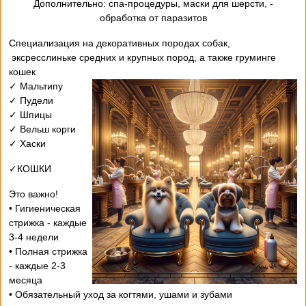
- Дополнительно: спа-процедуры, маски для шерсти,
обработка от паразитов
Специализация на декоративных породах собак,
эксресслиньке средних и крупных пород, а также груминге
кошек
✓ Мальтипу
✓ Пудели
✓ Шпицы
✓ Вельш корги
✓ Хаски
✓КОШКИ
Это важно!
• Гигиеническая
стрижка - каждые
3-4 недели
• Полная стрижка
- каждые 2-3
месяца
• Обязательный уход за когтями, ушами и зубами