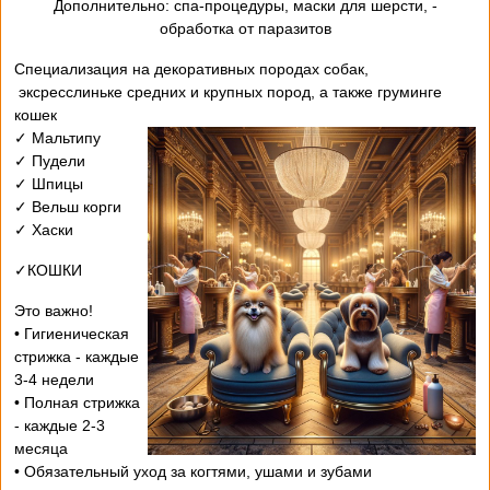
- Дополнительно: спа-процедуры, маски для шерсти,
обработка от паразитов
Специализация на декоративных породах собак,
эксресслиньке средних и крупных пород, а также груминге
кошек
✓ Мальтипу
✓ Пудели
✓ Шпицы
✓ Вельш корги
✓ Хаски
✓КОШКИ
Это важно!
• Гигиеническая
стрижка - каждые
3-4 недели
• Полная стрижка
- каждые 2-3
месяца
• Обязательный уход за когтями, ушами и зубами