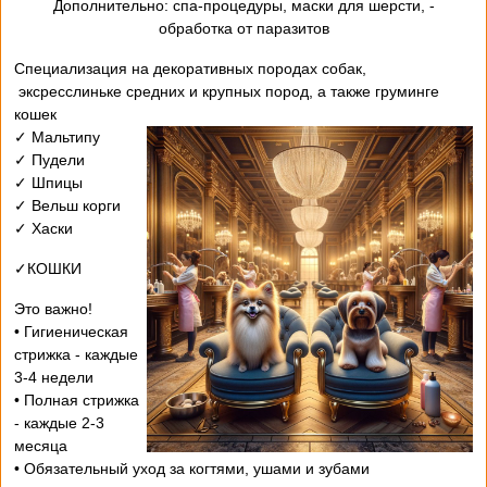
- Дополнительно: спа-процедуры, маски для шерсти,
обработка от паразитов
Специализация на декоративных породах собак,
эксресслиньке средних и крупных пород, а также груминге
кошек
✓ Мальтипу
✓ Пудели
✓ Шпицы
✓ Вельш корги
✓ Хаски
✓КОШКИ
Это важно!
• Гигиеническая
стрижка - каждые
3-4 недели
• Полная стрижка
- каждые 2-3
месяца
• Обязательный уход за когтями, ушами и зубами