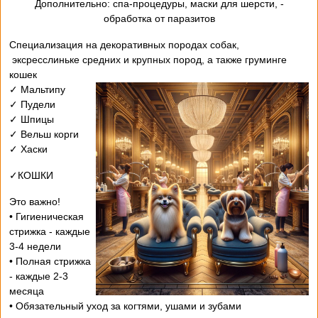
- Дополнительно: спа-процедуры, маски для шерсти,
обработка от паразитов
Специализация на декоративных породах собак,
эксресслиньке средних и крупных пород, а также груминге
кошек
✓ Мальтипу
✓ Пудели
✓ Шпицы
✓ Вельш корги
✓ Хаски
✓КОШКИ
Это важно!
• Гигиеническая
стрижка - каждые
3-4 недели
• Полная стрижка
- каждые 2-3
месяца
• Обязательный уход за когтями, ушами и зубами