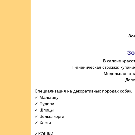
Зо
Зо
В салоне красо
Специализация на декоративных породах собак, э
✓ Мальтипу
✓ Пудели
✓ Шпицы
✓ Вельш корги
✓ Хаски
✓КОШКИ