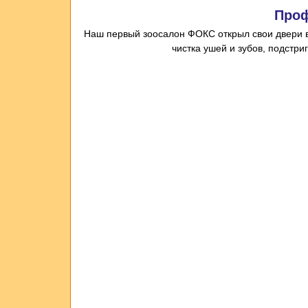
Проф
Наш первый
зоосалон
ФОКС открыл
свои двери 
чистка ушей и зубов, подстри