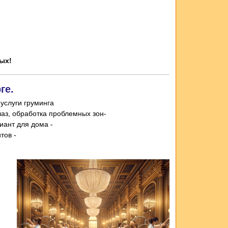
ых!
ге.
услуги груминга
-Гигиеническая стрижка: купание с профессиональной косметикой, стрижка когтей, чистка ушей и глаз, обработка проблемных зон
- Модельная стрижка (включает гигиену): по стандарту породы или упрощенный вариант для дома
- Дополнительно: спа-процедуры, маски для шерсти, обработка от паразитов