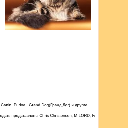
nin, Purina, Grand Dog(Гранд Дог) и другие.
редств представлены Chris
Christensen,
MILORD,
I
v