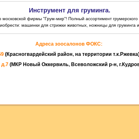
Инструмент для груминга.
во московской фирмы "Грум-мир"! Полный ассортимент грумерского
брести: машинки для стрижки животных, ножницы для груминга и 
Адреса зоосалонов ФОКС:
59
(Красногвардейский район, на территории т.к.Ржевка)
 д.7
(МКР Новый Оккервиль, Всеволожский р-н, г.Кудров