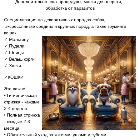
- Дополнительно: спа-процедуры, маски для шерсти,
обработка от паразитов
Специализация на декоративных породах собак,
эксресслиньке средних и крупных пород, а также груминге
кошек
✓ Мальтипу
✓ Пудели
✓ Шпицы
✓ Вельш корги
✓ Хаски
✓КОШКИ
Это важно!
• Гигиеническая
стрижка - каждые
3-4 недели
• Полная стрижка
- каждые 2-3
месяца
• Обязательный уход за когтями, ушами и зубами