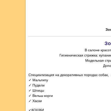
Зо
Зо
В салоне красо
Специализация на декоративных породах собак, э
✓ Мальтипу
✓ Пудели
✓ Шпицы
✓ Вельш корги
✓ Хаски
✓КОШКИ