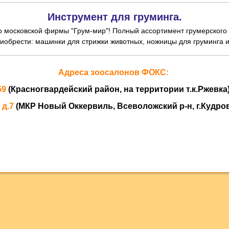
Инструмент для груминга.
во московской фирмы "Грум-мир"! Полный ассортимент грумерского
брести: машинки для стрижки животных, ножницы для груминга и 
Адреса зоосалонов ФОКС:
59
(Красногвардейский район, на территории т.к.Ржевка)
 д.7
(МКР Новый Оккервиль, Всеволожский р-н, г.Кудров