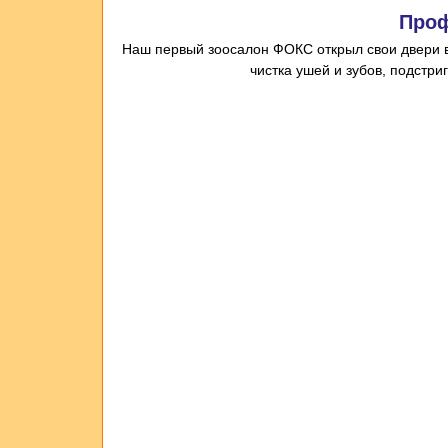
Проф
Наш первый
зоосалон
ФОКС открыл
свои двери 
чистка ушей и зубов, подстри