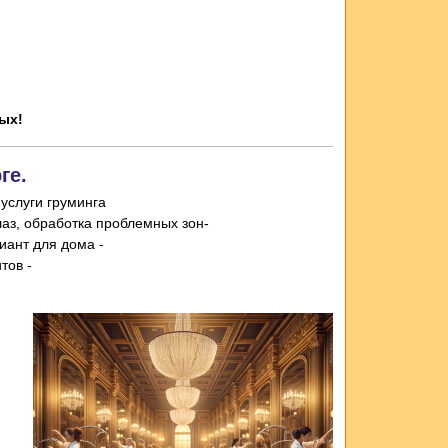
ых!
ге.
услуги груминга
-Гигиеническая стрижка: купание с профессиональной косметикой, стрижка когтей, чистка ушей и глаз, обработка проблемных зон
- Модельная стрижка (включает гигиену): по стандарту породы или упрощенный вариант для дома
- Дополнительно: спа-процедуры, маски для шерсти, обработка от паразитов