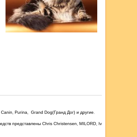
nin, Purina, Grand Dog(Гранд Дог) и другие.
редств представлены Chris
Christensen,
MILORD,
I
v