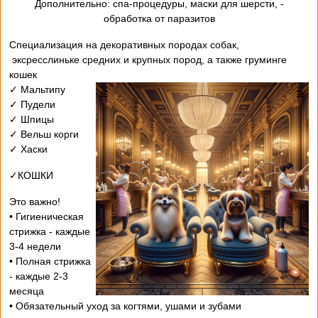
- Дополнительно: спа-процедуры, маски для шерсти,
обработка от паразитов
Специализация на декоративных породах собак,
эксресслиньке средних и крупных пород, а также груминге
кошек
✓ Мальтипу
✓ Пудели
✓ Шпицы
✓ Вельш корги
✓ Хаски
✓КОШКИ
Это важно!
• Гигиеническая
стрижка - каждые
3-4 недели
• Полная стрижка
- каждые 2-3
месяца
• Обязательный уход за когтями, ушами и зубами