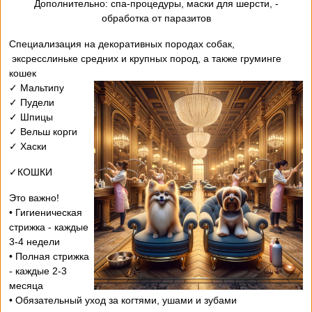
- Дополнительно: спа-процедуры, маски для шерсти,
обработка от паразитов
Специализация на декоративных породах собак,
эксресслиньке средних и крупных пород, а также груминге
кошек
✓ Мальтипу
✓ Пудели
✓ Шпицы
✓ Вельш корги
✓ Хаски
✓КОШКИ
Это важно!
• Гигиеническая
стрижка - каждые
3-4 недели
• Полная стрижка
- каждые 2-3
месяца
• Обязательный уход за когтями, ушами и зубами