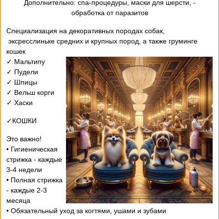
- Дополнительно: спа-процедуры, маски для шерсти,
обработка от паразитов
Специализация на декоративных породах собак,
эксресслиньке средних и крупных пород, а также груминге
кошек
✓ Мальтипу
✓ Пудели
✓ Шпицы
✓ Вельш корги
✓ Хаски
✓КОШКИ
Это важно!
• Гигиеническая
стрижка - каждые
3-4 недели
• Полная стрижка
- каждые 2-3
месяца
• Обязательный уход за когтями, ушами и зубами