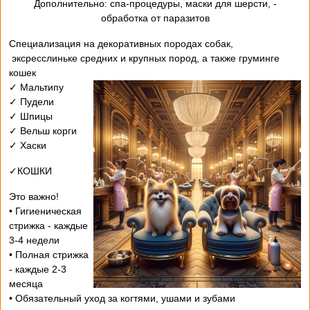
- Дополнительно: спа-процедуры, маски для шерсти,
обработка от паразитов
Специализация на декоративных породах собак,
эксресслиньке средних и крупных пород, а также груминге
кошек
✓ Мальтипу
✓ Пудели
✓ Шпицы
✓ Вельш корги
✓ Хаски
✓КОШКИ
Это важно!
• Гигиеническая
стрижка - каждые
3-4 недели
• Полная стрижка
- каждые 2-3
месяца
• Обязательный уход за когтями, ушами и зубами