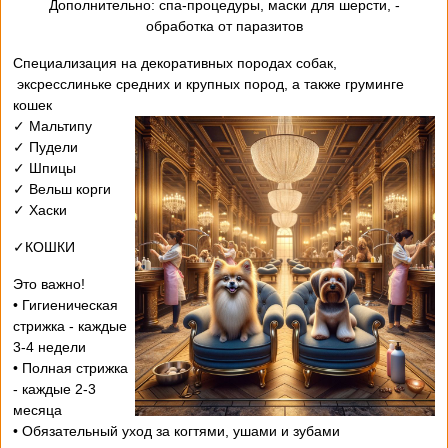
- Дополнительно: спа-процедуры, маски для шерсти,
обработка от паразитов
Специализация на декоративных породах собак,
эксресслиньке средних и крупных пород, а также груминге
кошек
✓ Мальтипу
✓ Пудели
✓ Шпицы
✓ Вельш корги
✓ Хаски
✓КОШКИ
Это важно!
• Гигиеническая
стрижка - каждые
3-4 недели
• Полная стрижка
- каждые 2-3
месяца
• Обязательный уход за когтями, ушами и зубами